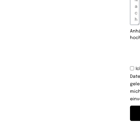
Anh
hoc
I
Date
gele
mich
einv