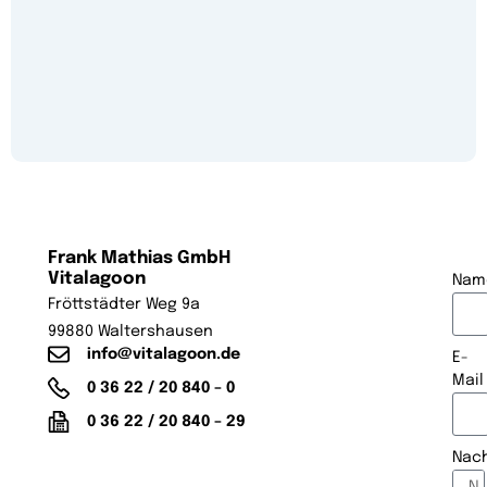
Frank Mathias GmbH
Vitalagoon
Nam
Fröttstädter Weg 9a
99880 Waltershausen
info@vitalagoon.de
E-
Mail
0 36 22 / 20 840 – 0
0 36 22 / 20 840 – 29
Nach