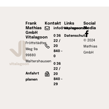
Frank
Kontakt
Links
Social
Mathias
Media
info@vitalagoon.de
Impressum
GmbH
0 36
Datenschutz
Vitalagoon
© 2024
22 /
Fröttstädter
20
Mathias
Weg 9a
840 –
GmbH
99880
0
Waltershausen
0 36
22 /
Anfahrt
20
840 –
planen
29